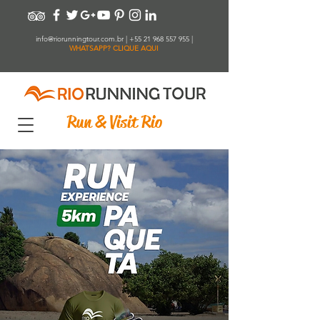
info@riorunningtour.com.br
|
+55 21 968 557 955
|
WHATSAPP? CLIQUE AQUI
Run & Visit Rio