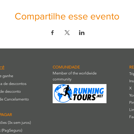
Compartilhe esse evento
COMUNIDADE
RE
CÊ
Member of the worldwide
Tr
 e ganhe
community
In
a de descontos
X
de desconto
Yo
a de Cancelamento
Pi
Li
PAGAR
Fa
rtões (3x sem juros)
 (PagSeguro)