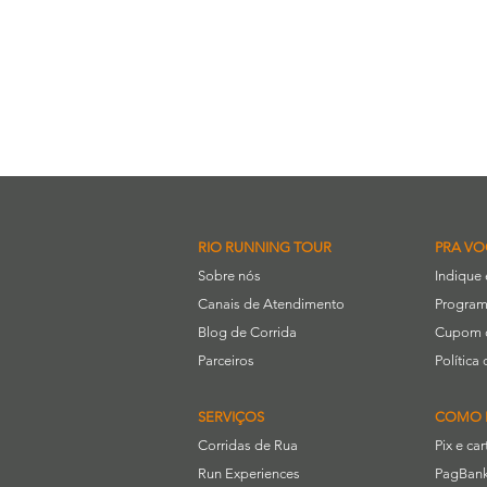
RIO RUNNING TOUR
PRA VO
Sobre nós
Indique
Canais de Atendimento
Program
Blog de Corrida
Cupom 
Parceiros
Polític
SERVIÇOS
COMO 
Corridas de Rua
Pix e ca
Run Experiences
PagBank