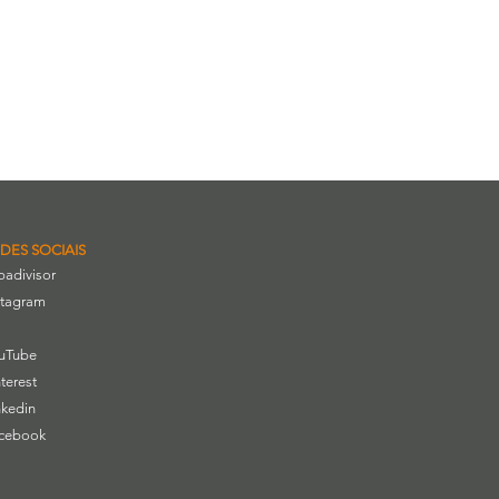
DES SOCIAIS
ipadivisor
stagram
uTube
nterest
nkedin
cebook