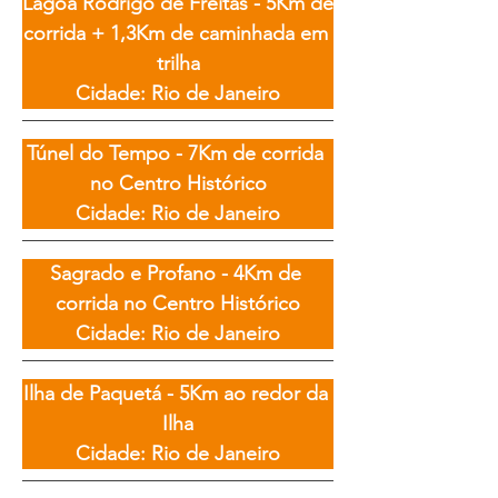
Lagoa Rodrigo de Freitas - 5Km de 
corrida + 1,3Km de caminhada em 
trilha

Cidade: Rio de Janeiro
Túnel do Tempo - 7Km de corrida 
no Centro Histórico

Cidade: Rio de Janeiro
Sagrado e Profano - 4Km de 
corrida no Centro Histórico

Cidade: Rio de Janeiro
Ilha de Paquetá - 5Km ao redor da 
Ilha

Cidade: Rio de Janeiro