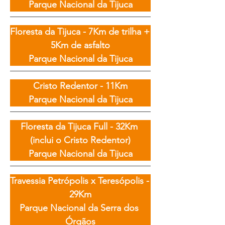
Parque Nacional da Tijuca
Floresta da Tijuca - 7Km de trilha + 
5Km de asfalto

Parque Nacional da Tijuca
Cristo Redentor - 11Km

Parque Nacional da Tijuca
Floresta da Tijuca Full - 32Km 
(inclui o Cristo Redentor)

Parque Nacional da Tijuca
Travessia Petrópolis x Teresópolis - 
29Km

Parque Nacional da Serra dos 
Órgãos