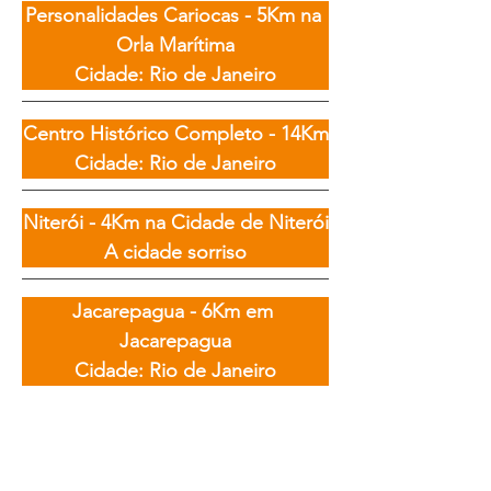
Personalidades Cariocas - 5Km na 
Orla Marítima

Cidade: Rio de Janeiro
Centro Histórico Completo - 14Km

Cidade: Rio de Janeiro
Niterói - 4Km na Cidade de Niterói

A cidade sorriso
Jacarepagua - 6Km em 
Jacarepagua

Cidade: Rio de Janeiro
Trail Running Tours no Rio de Janeiro