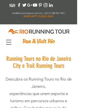
info@riorunningtour.com.br
|
+55 21 968 557 955
|
WHATSAPP? CLIQUE AQUI
Run & Visit Rio
Running Tours no Rio de Janeiro
City e Trail Running Tours
Descubra os Running Tours no Rio de
Janeiro,
experiências que unem esporte e
turismo em percursos urbanos e