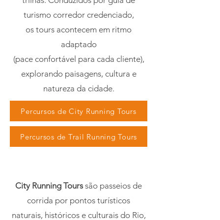
trilhas. Conduzidos por guia de
turismo corredor credenciado,
os tours acontecem em ritmo
adaptado
(pace confortável para cada cliente),
explorando paisagens, cultura e
natureza da cidade.
Percursos de City Running Tours
Percursos de Trail Running Tours
City Running Tours no Rio de Janeiro
City Running Tours
são passeios de
corrida por pontos turísticos
naturais, históricos e culturais do Rio,