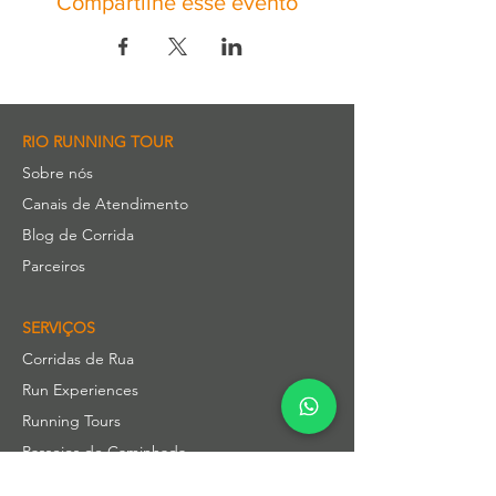
Compartilhe esse evento
RIO RUNNING TOUR
Sobre nós
Canais de Atendimento
Blog de Corrida
Parceiros
SERVIÇOS
Corridas de Rua
Run Experiences
Running Tours
Passeios de Caminhada
Experiências