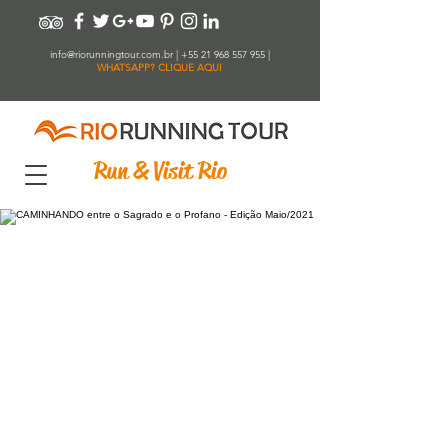
info@riorunningtour.com.br
|
+55 21 968 557 955
|
WHATSAPP? CLIQUE AQUI
Run & Visit Rio