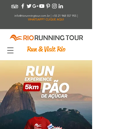
info@riorunningtour.com.br
|
+55 21 968 557 955
|
WHATSAPP? CLIQUE AQUI
Run & Visit Rio