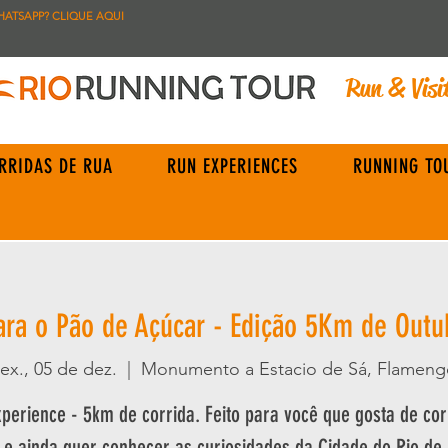
HATSAPP? CLIQUE AQUI
Run & Visi
RRIDAS DE RUA
RUN EXPERIENCES
RUNNING TO
ara o Pão de Açúcar - Edição 5Km de Outu
ex., 05 de dez.
  |  
Monumento a Estacio de Sá, Flameng
perience - 5km de corrida. Feito para você que gosta de cor
r e ainda quer conhecer as curiosidades da Cidade do Rio de