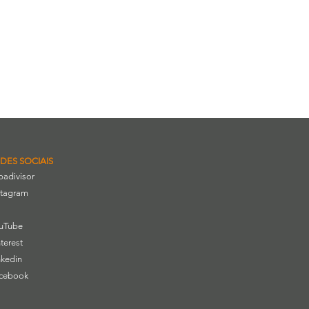
DES SOCIAIS
ipadivisor
stagram
uTube
nterest
nkedin
cebook