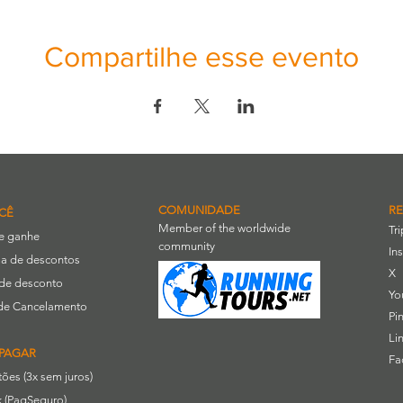
Compartilhe esse evento
COMUNIDADE
RE
CÊ
Member of the worldwide
Tr
 e ganhe
community
In
a de descontos
X
de desconto
Yo
a de Cancelamento
Pi
Li
PAGAR
Fa
rtões (3x sem juros)
 (PagSeguro)