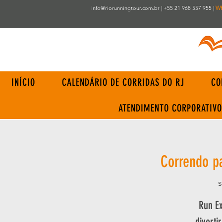
info@riorunningtour.com.br
| +55 21 968 557 955 |
W
INÍCIO
CALENDÁRIO DE CORRIDAS DO RJ
CO
ATENDIMENTO CORPORATIVO
Correndo p
s
Run Ex
diverti