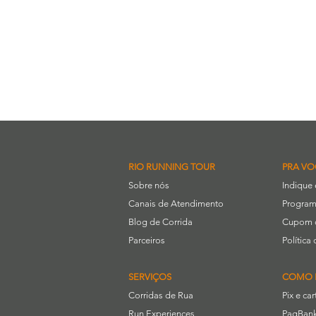
RIO RUNNING TOUR
PRA VO
Sobre nós
Indique
Canais de Atendimento
Program
Blog de Corrida
Cupom 
Parceiros
Polític
SERVIÇOS
COMO 
Corridas de Rua
Pix e ca
Run Experiences
PagBank