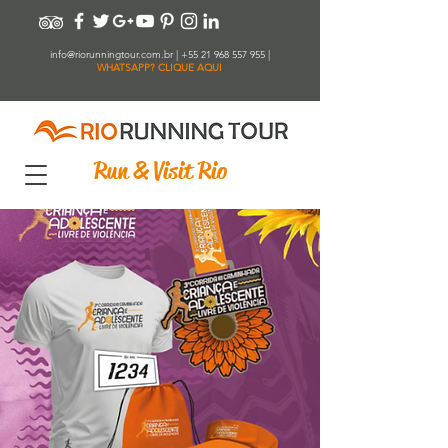
info@riorunningtour.com.br
|
+55 21 968 557 955
|
WHATSAPP? CLIQUE AQUI
Run & Visit Rio