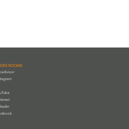
DES SOCIAIS
ipadivisor
stagram
uTube
nterest
nkedin
cebook