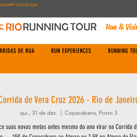
HATSAPP? CLIQUE AQUI
Run & Visi
RRIDAS DE RUA
RUN EXPERIENCES
RUNNING TO
Corrida de Vera Cruz 2026 - Rio de Janeir
qui., 31 de dez.
  |  
Copacabana, Posto 3
e suas novas metas antes mesmo do ano virar na Corrida d
io — 15K de Copacabana ao Aterro ou 7,5K no Aterro do Fl