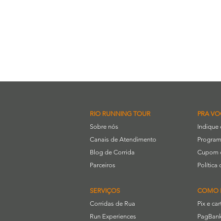
RIO RUNNING TOUR
PRA VO
Sobre nós
Indique
Canais de Atendimento
Program
Blog de Corrida
Cupom 
Parceiros
Polític
SERVIÇOS
COMO 
Corridas de Rua
Pix e ca
Run Experiences
PagBank