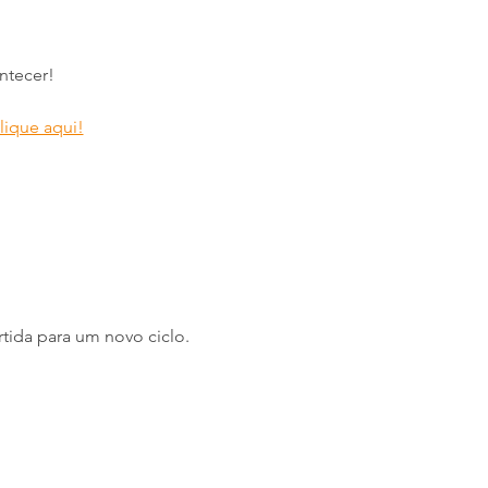
ntecer!
lique aqui!
ida para um novo ciclo. 