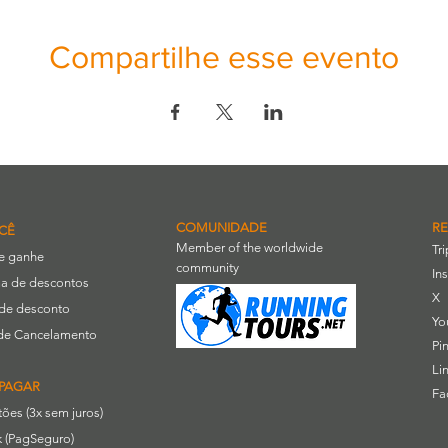
Compartilhe esse evento
COMUNIDADE
RE
CÊ
Member of the worldwide
Tr
 e ganhe
community
In
a de descontos
X
de desconto
Yo
a de Cancelamento
Pi
Li
PAGAR
Fa
rtões (3x sem juros)
 (PagSeguro)