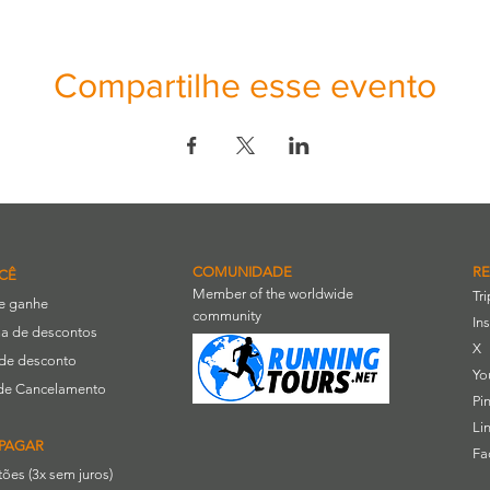
Compartilhe esse evento
COMUNIDADE
RE
CÊ
Member of the worldwide
Tr
 e ganhe
community
In
a de descontos
X
de desconto
Yo
a de Cancelamento
Pi
Li
PAGAR
Fa
rtões (3x sem juros)