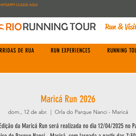
HATSAPP? CLIQUE AQUI
Run & Visi
RRIDAS DE RUA
RUN EXPERIENCES
RUNNING TO
Maricá Run 2026
dom., 12 de abr.
  |  
Orla do Parque Nanci - Maricá
 Edição da Maricá Run será realizada no dia 12/04/2025 no P
ico do Parque Nanci - Maricá, com largada a partir das 7:3