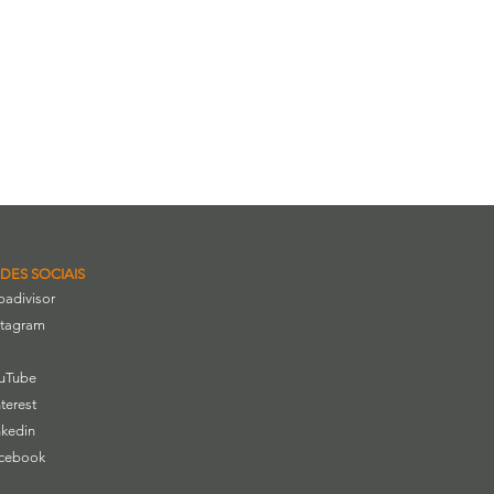
DES SOCIAIS
ipadivisor
stagram
uTube
nterest
nkedin
cebook