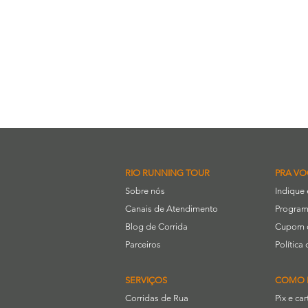
RIO RUNNING TOUR
PRA VO
Sobre nós
Indique
Canais de Atendimento
Program
Blog de Corrida
Cupom 
Parceiros
Polític
SERVIÇOS
COMO 
Corridas de Rua
Pix e ca