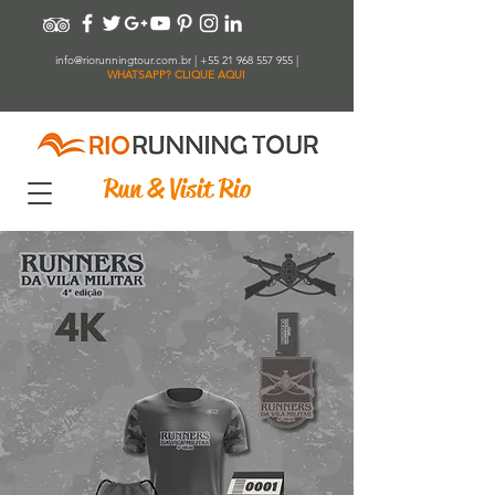
info@riorunningtour.com.br
|
+55 21 968 557 955
|
WHATSAPP? CLIQUE AQUI
Run & Visit Rio