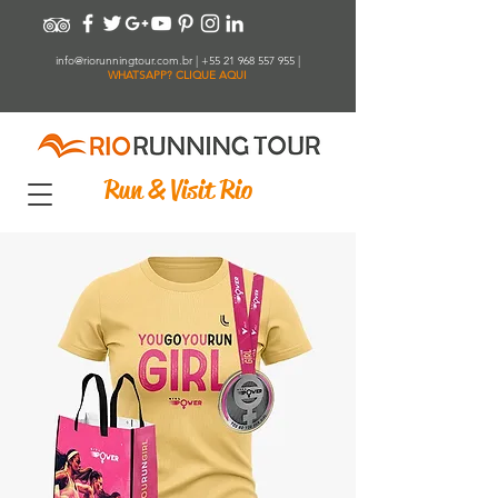
info@riorunningtour.com.br
|
+55 21 968 557 955
|
WHATSAPP? CLIQUE AQUI
Run & Visit Rio