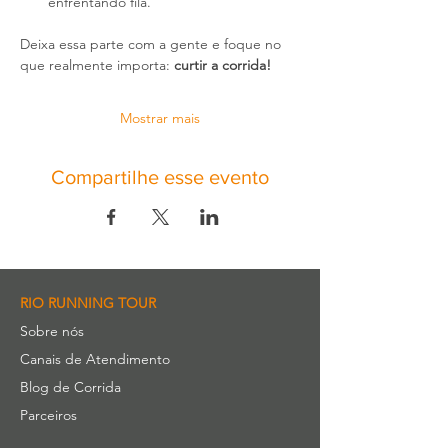
enfrentando fila.
Deixa essa parte com a gente e foque no 
que realmente importa: 
curtir a corrida!
Mostrar mais
Compartilhe esse evento
RIO RUNNING TOUR
Sobre nós
Canais de Atendimento
Blog de Corrida
Parceiros