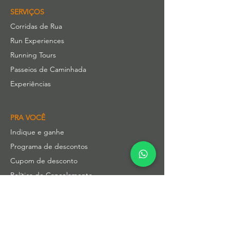
SERVIÇOS
Corridas de Rua
Run Experiences
Running Tours
Passeios de Caminhada
Experiências
PRA VOCÊ
Indique e ganhe
Programa de descontos
Cupom de desconto
Política de Cancelamento
COMO PAGAR
Pix e cartões (3x sem juros)