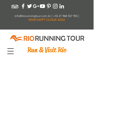
info@riorunningtour.com.br
|
+55 21 968 557 955
|
WHATSAPP? CLIQUE AQUI
Run & Visit Rio