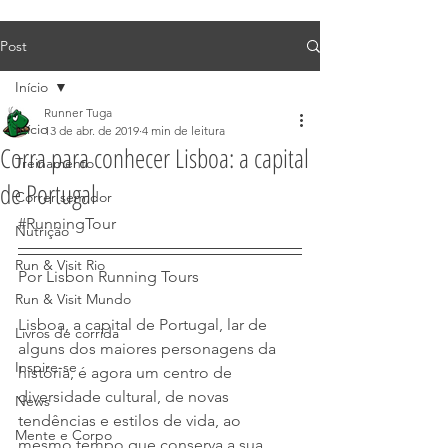
Post
Início
Runner Tuga
Início
13 de abr. de 2019
4 min de leitura
Corra para conhecer Lisboa: a capital
Treinamento
de Portugal
Correr sem dor
#RunningTour
Nutrição
Run & Visit Rio
Por 
Lisbon Running Tours
Run & Visit Mundo
Lisboa, a capital de Portugal, lar de 
Livros de corrida
alguns dos maiores personagens da 
Inspire-se
história, é agora um centro de 
diversidade cultural, de novas 
News
tendências e estilos de vida, ao 
Mente e Corpo
mesmo tempo que conserva a sua 